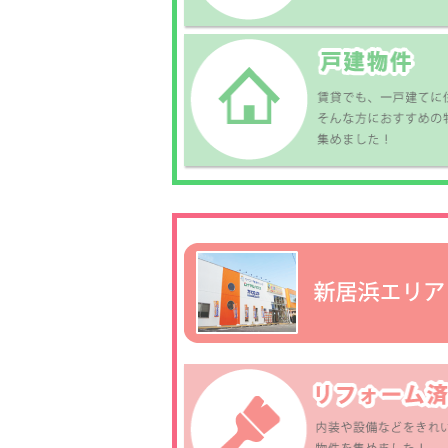
心よりお待ちしております😊
2024.05.05
賃貸経営セミナーのお知らせ
2024.5.25・26の２日間
各店にて開催いたします♪
無料ですので、たくさんの
ご参加お待ちしております★
3
2024.01.22
繁忙期につき、ご来店はご予
約優先制になっております。
2D
予約なしで、ご来店いただい
た場合、
すぐ対応が出来ない場合がご
ざいます。
ご了承ください。
2023.12.21
新生活応援！
キャンペーン実施します♪
詳細はコチラから
予
2023.12.17
年末年始休業のお知らせ
2023年12月28日～
2024年 1月 4日まで