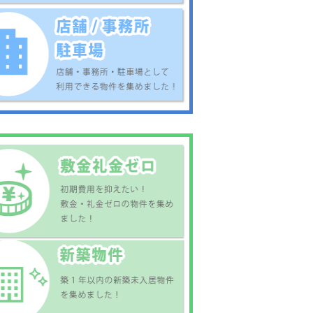
北
予讃線 新居浜駅 警
15
察前 (乗車時間：4
分 バス停徒歩：5
分 )
新町ビル
3.2
万円
2DK
マンション
島駅
予讃線 伊予三島駅
10分