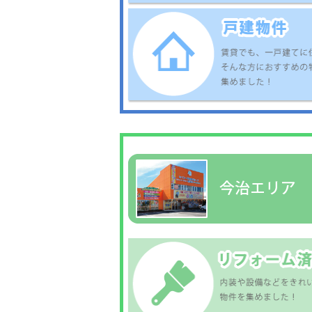
ます。
お客様には大変ご迷惑をおか
予
けいたしますが、何卒ご理解
ご協力のほど、よろしくお願
い申し上げます。
2025.06.18
賃貸経営セミナーのお知らせ
2025.6.28-29の２日間
各店にて開催いたします♪
無料ですので、たくさんの
ご参加お待ちしております★
5
2024.08.22
Summer CAMPAIGN
2L
お部屋探し中の皆様！
～９／３０までの期間中
来店予約で
５００円相当分の
プレゼントをお渡し中！
2024.05.24
２０２４年６月
１・２日の２日間
住まいる博を全店で
開催致します☆
予
たくさん催し行いますので
ぜひご家族皆様でのご来場