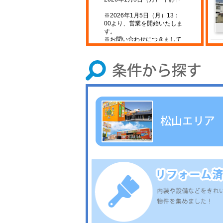
※2026年1月5日（月）13：
00より、営業を開始いたしま
す。
※お問い合わせにつきまして
今
は、2025年1月5日（月）以降
ス
ご連絡させて頂きます。
年末年始休業期間中は何かと
ご迷惑をおかけいたします
が、何卒ご了承のほど、お願
い申し上げます。
ラ
2025.11.21
2025年最後の賃貸オーナー様
向けセミナー開催致します！
4
12/6（土）松山店・今治店
1K
12/7（日）四国中央店・新居
浜店
無料ですので、お気軽にご参
加下さい。
2025.10.31
◆臨時休業のお知らせ
2025年11月14日(金)
社内研修のため臨時休業致し