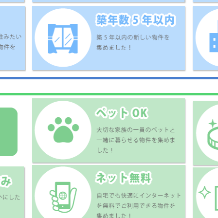
讃線 今治駅 17
予讃線 川之江駅 20
東西線 松山大学
分
分
口 (バス停徒歩：
分 )
オレンジハイツ
ダイアパレス丸亀
新町ビル
.5
3.7
3.1
万円
万円
万円
DK
1DK
1DK
マンション
マンション
マンション
讃線 川之江駅 35
飯野中津線 塩屋橋
予讃線 伊予三
分
(バス停徒歩：10
10分