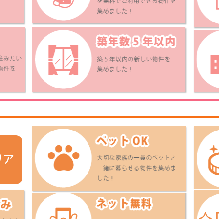
ンフォートメゾンＮＡＧ
モンテ ウノ レジデンス
古川南貸家
Ｉ
.9
5.7
6.5
万円
万円
万円
1LDK
2LDK
マンション
マンション
戸建
讃線 新居浜駅 長
予讃線 今治駅 30
市坪・はなみず
 (乗車時間：4分
分
古川横田 (バス停
ス停徒歩：4分 )
歩：8分 )
グレースモア
グレースモア
グレースモア