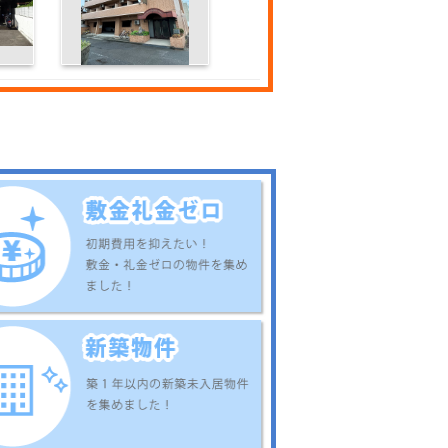
5
予讃線 今治駅 17
分
ン
コート・ミディ
6.1
万円
2LDK
アパート