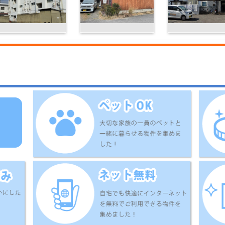
治～小松 高下 (バ
多喜浜線〔多喜浜駅-新
予讃線 今治駅 1
停徒歩：3分 )
居浜西BT〕 八幡前
分
［新居浜］ (バス停徒
歩：6分 )
イオンズマンションポー
ケイマンション
御幸マンショ
トタウン今治
.0
3.6
3.3
万円
万円
万円
1DK
2DK
マンション
マンション
マンション