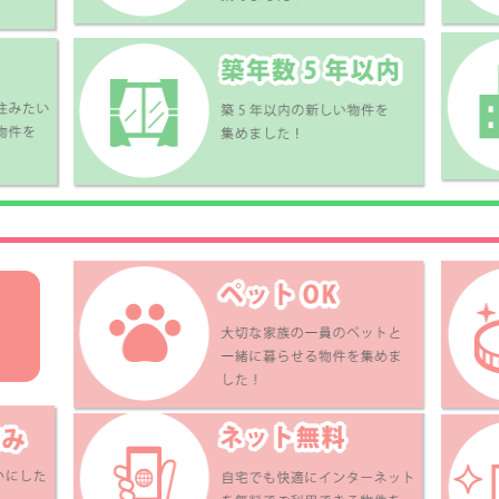
分 )
石村ビル
垣生6丁目1-50貸家
氷見乙995-9貸
.9
3.7
4.0
万円
万円
万円
K
3LDK
2LDK
マンション
戸建
戸建
讃線 川之江駅 7
広瀬～多喜浜 八幡
新居浜特急線 
分
前 (バス停徒歩：6
(バス停徒歩：1分
分 )