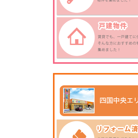
休業致します。
2024年 1月 5日
コ
より営業致します。
2023.11.12
3
賃貸経営セミナーのお知らせ
2023.11.23・24の２日間
1K
各店にて開催いたします♪
無料ですので、たくさんの
ご参加お待ちしております★
2023.10.22
2023年10月28・29日の2日間
★
おうちＴＯＷＮ全店で
住宅フェア大創業祭を開催致
します♪
賃貸アパート・マンション・
予
借家とお得なキャンペーンも
田
あります
バ
是非ご来場お待ちしておりま
す。
※ご予約優先でご対応させて
いただきますので予めご了承
下さいませ。
2023.08.09