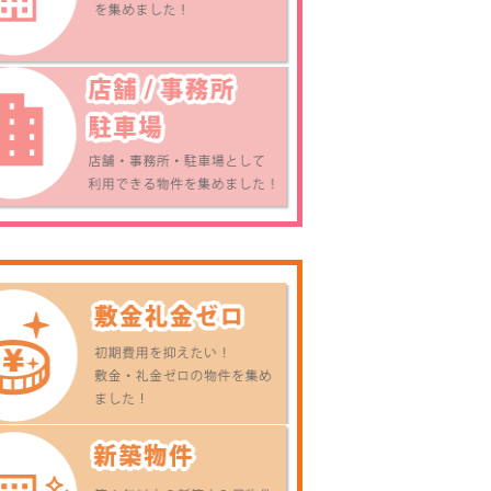
坂井町1丁目7-10貸家
5.5
万円
4DK
戸建
き線
山根・マイントピア
徒
線 坂井（愛媛県）
(バス停徒歩：3分 )
南小松原佐藤貸家