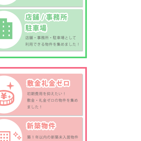
家
乃万貸家（平屋）
4.4
万円
3DK
戸建
氷見
電車連絡久米窪田線
 )
久米支所前 (バス停徒
歩：3分 )