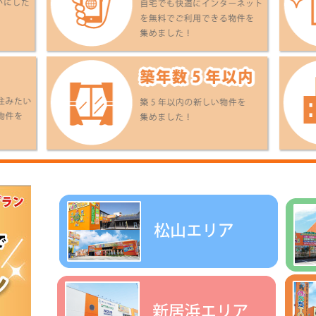
.5
3.0
2.7
万円
万円
万円
1K
1K
アパート
アパート
アパート
讃線 今治駅 15
予讃線 今治駅 15
予讃線 今治駅 1
分
分
分