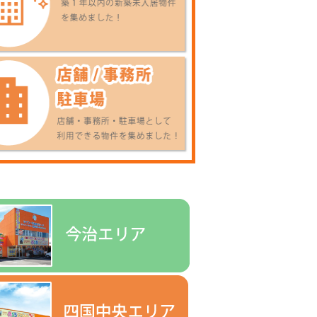
3.5
万円
4DK
戸建
5
黒鳥 東雲 (バス停徒
歩：10分 )