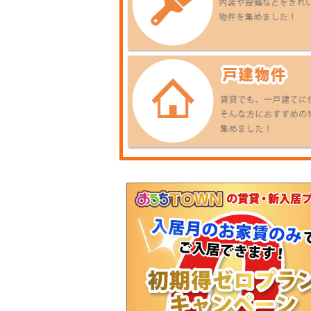
お盆も全店
毎日営業中です
2
ご来店お待ちしております♪
1K
2023.07.21
SUUMERキャンペーン
2023.7.21～
2023.8.31まで
各店インスタをチェック★
2023.05.24
住まいる博開催のお知らせ
２０２３年６月３日(土)
６月４日(日)の２日
間
５店舗同時開催致します☆
予
１０：００～１７：００
催しものや抽選会も行ってい
ます♪
皆様のご来場お待ちしており
ます。
2023.05.04
臨時休業のお知らせ
2023年6月22日（木）は社員
研修のため、臨時休業させて
いただきます。
皆様にはご迷惑をお掛け致し