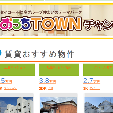
玉屋マンション
垣生6丁目1-3貸家
グレースモア
.5
3.8
2.7
万円
万円
万円
K
2DK
1K
マンション
戸建
アパート